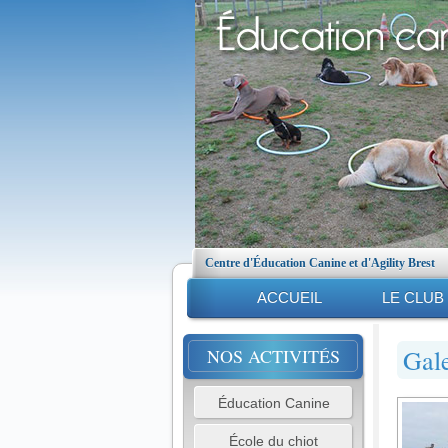
Centre d'Éducation Canine et d'Agility Brest
ACCUEIL
LE CLUB
Gale
NOS ACTIVITÉS
Éducation Canine
École du chiot