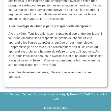
des freins à la réalisation d’une chorégraphie avec son chien (une
catégorie existe pour les personnes en situation de handicap). Il vous
faudra tout de même savoir faire preuve de patience, être rigoureux,
régulier et créatif. La majorité du travail avec votre chien se fera au
quotidien, chez vous et lors de vos sorties.
Avec quel type de chien je peux pratiquer cette discipline ?
Avec le vôtre ! Tous les chiens sont capables d’apprendre des tours ! Il
faut simplement veiller à respecter le rythme de chacun et leur
apprendre les figures adaptées à leur âge et leur morphologie.
L’apprentissage ne se fera qu’en renforcement positif : un chien qui
apprend avec joie sera heureux de refaire un tour qu’il apprécie. Au
club, nous travaillons beaucoup avec le clicker et pourrons vous initier
à son utilisation si besoin. Vous verrez que rendre le chien acteur de
son apprentissage est un vrai régal !
Pour plus de renseignements, n’hésitez pas à venir rencontrer
Vanessa.
CECA Brest, Centre d'Education Canine d'Agility Brest - CECAB Copyright ©
2026.
Mentions légales