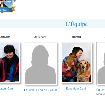
L’Équipe
ANNAÏG
AURORE
BIRGIT
ateur Canin
Éducateur Canin
Éducateu
r
École du Chiot
Éducat
Monite