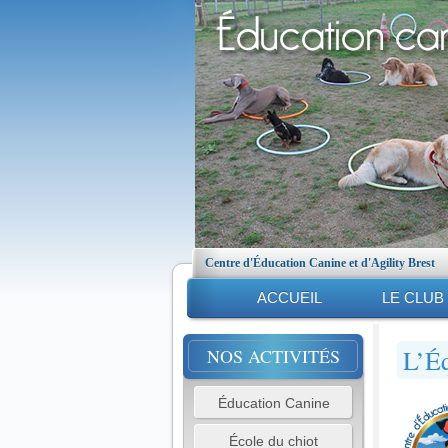
Centre d'Éducation Canine et d'Agility Brest
ACCUEIL
LE CLUB
L’É
NOS ACTIVITÉS
Éducation Canine
École du chiot