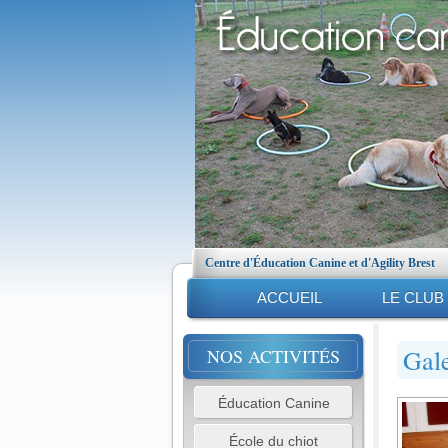
Centre d'Éducation Canine et d'Agility Brest
ACCUEIL
LE CLUB
Gale
NOS ACTIVITÉS
Éducation Canine
École du chiot