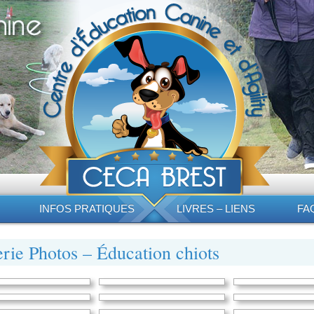
INFOS PRATIQUES
LIVRES – LIENS
FA
rie Photos – Éducation chiots