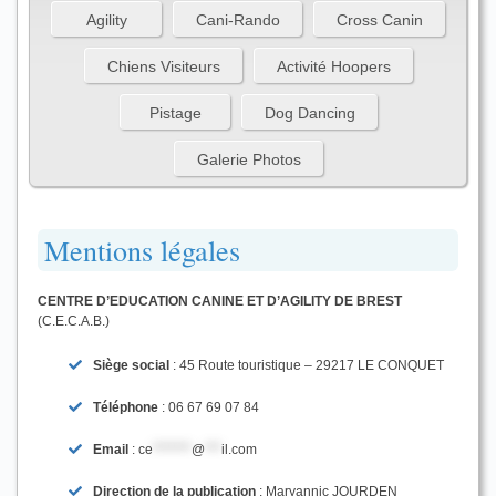
Agility
Cani-Rando
Cross Canin
Chiens Visiteurs
Activité Hoopers
Pistage
Dog Dancing
Galerie Photos
Mentions légales
CENTRE D’EDUCATION CANINE ET D’AGILITY DE BREST
(C.E.C.A.B.)
Siège social
: 45 Route touristique – 29217 LE CONQUET
Téléphone
: 06 67 69 07 84
Email
:
ce
*******
@
***
il.com
Direction de la publication
: Maryannic JOURDEN