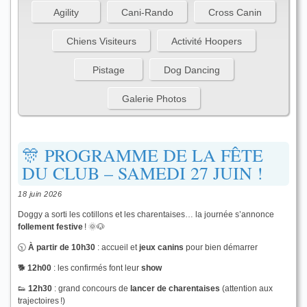
Agility
Cani-Rando
Cross Canin
Chiens Visiteurs
Activité Hoopers
Pistage
Dog Dancing
Galerie Photos
🎊 PROGRAMME DE LA FÊTE
DU CLUB – SAMEDI 27 JUIN !
18 juin 2026
Doggy a sorti les cotillons et les charentaises… la journée s’annonce
follement festive
! 🌞🐶
🕥
À partir de 10h30
: accueil et
jeux canins
pour bien démarrer
🐕
12h00
: les confirmés font leur
show
👟
12h30
: grand concours de
lancer de charentaises
(attention aux
trajectoires !)